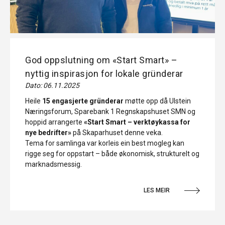
God oppslutning om «Start Smart» –
nyttig inspirasjon for lokale gründerar
Dato: 06.11.2025
Heile
15 engasjerte gründerar
møtte opp då Ulstein
Næringsforum, Sparebank 1 Regnskapshuset SMN og
hoppid arrangerte
«Start Smart – verktøykassa for
nye bedrifter»
på Skaparhuset denne veka.
Tema for samlinga var korleis ein best mogleg kan
rigge seg for oppstart – både økonomisk, strukturelt og
marknadsmessig.
LES MEIR