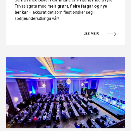
Trivselsgata med
meir grønt, fleire fargar og nye
benkar
– akkurat det som flest ønsker seg i
spørjeundersøkinga vår!
LES MEIR