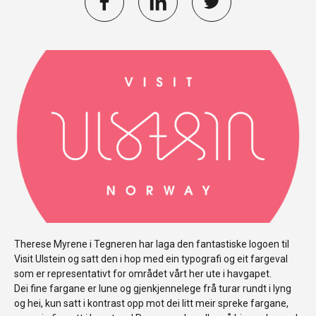
Therese Myrene i Tegneren har laga den fantastiske logoen til
Visit Ulstein og satt den i hop med ein typografi og eit fargeval
som er representativt for området vårt her ute i havgapet.
Dei fine fargane er lune og gjenkjennelege frå turar rundt i lyng
og hei, kun satt i kontrast opp mot dei litt meir spreke fargane,