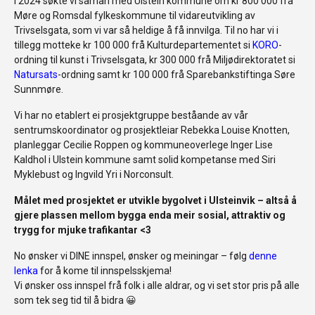
I 2024 søkte vi saman med Ulstein kommune om kr 800 000 frå
Møre og Romsdal fylkeskommune til vidareutvikling av
Trivselsgata, som vi var så heldige å få innvilga. Til no har vi i
tillegg motteke kr 100 000 frå Kulturdepartementet si
KORO
-
ordning til kunst i Trivselsgata, kr 300 000 frå Miljødirektoratet si
Natursats
-ordning samt kr 100 000 frå Sparebankstiftinga Søre
Sunnmøre.
Vi har no etablert ei prosjektgruppe beståande av vår
sentrumskoordinator og prosjektleiar Rebekka Louise Knotten,
planleggar Cecilie Roppen og kommuneoverlege Inger Lise
Kaldhol i Ulstein kommune samt solid kompetanse med Siri
Myklebust og Ingvild Yri i Norconsult.
Målet med prosjektet er utvikle bygolvet i Ulsteinvik – altså å
gjere plassen mellom bygga enda meir sosial, attraktiv og
trygg for mjuke trafikantar <3
No ønsker vi DINE innspel, ønsker og meiningar – følg
denne
lenka
for å kome til innspelsskjema!
Vi ønsker oss innspel frå folk i alle aldrar, og vi set stor pris på alle
som tek seg tid til å bidra 😀