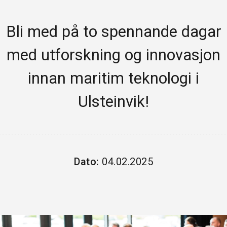
HANDEL OG SERVICE
Bli med på to spennande dagar
PROFESJONELL TENESTEYTING
med utforskning og innovasjon
REISELIV OG KULTUR
innan maritim teknologi i
HELSE
Ulsteinvik!
INDUSTRI
FINANS
BYGG & EIGEDOM
Dato:
04.02.2025
SKULE & ORGANISASJONAR