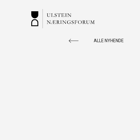
ALLE NYHENDE
ULSTEIN
Vi rettleiar og er ein ressursbank for deg
som ønsker å starte nytt. Sjekk ledige
næringslokaler, aktuelle arrangement m.m.
SNARVEGAR: