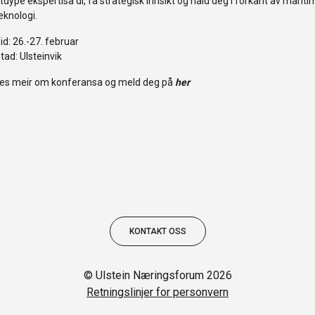
tdype ekspertisa di, få strategisk innsikt og hald deg i forkant av mariti
eknologi.
id: 26.-27. februar
tad: Ulsteinvik
es meir om konferansa og meld deg på
her
KONTAKT OSS
© Ulstein Næringsforum 2026
Retningslinjer for personvern