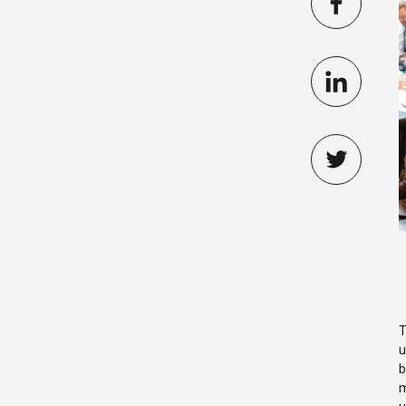
T
u
b
m