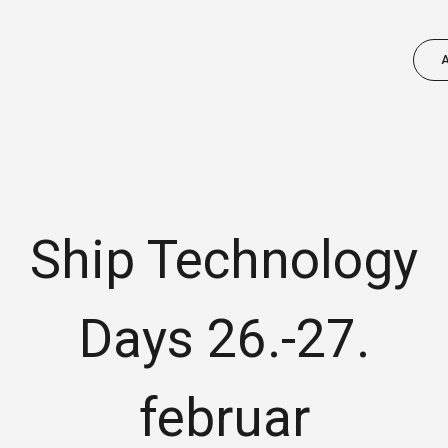
Ship Technology
NÆRINGSUTVIKLING
Vi ønsker å bidra til ei positiv utvikling av
Days 26.-27.
næringslivet. Sjekk aktuelle arrangement
for ditt fagfelt, prosjekt vi kan bidra med
m.m.
februar
FINN AKTUELL INFO FOR DITT FAGFELT: