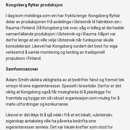
Kongsberg flyttar produksjon
I dag kom meldinga som ein har frykta lenge: Kongsberg flyttar
delar av produksjonen frå avdelinga i Ulsteinvik til fabrikken sin i
Rauma i Finland. Då Kongsberg tok over, såg vi tidleg at dei hadde
samanfallande produksjon i Ulsteinvik og i Rauma. Håpet var
derfor lenge at ein ville velje Ulsteinvik når funksjonar skulle
konsoliderast. Likevel har Kongsberg vurdert det best for eiga
verksemd å samle montering og testing av tradisjonell
propulsion i Finland.
Samfunnsansvar
Adam Smith skildra viktigheita av at bedrifter først og fremst tek
omsyn til sine eigeninteresser. Spesielt i krisetider. Derfor er det
viktig at Kongsberg også får mulegheita til å planlegge for
framtida og bygge ein så robust organisasjon som muleg for å
møte utfordringar og konkurranse.
Likevel er det ikkje til å sjå vekk i frå at eit lokalt, «ulsteinsk»
eigarskap antakeleg ville ha påverka bedrifta sine
eigeninteresser annleis. Det var lokale krefter som stod for