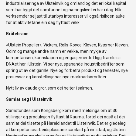
industrialiseringa av Ulsteinvik og omland og det er lokal kapital
som har bygd det samfunnet og næringslivet vi har i dag. Når
verksemder seljast til utanbys interesser vil også risikoen auke
for at aktivitetane ein dag flyttast vekk.
Bråtebrann
«Ulstein Propeller», Vickers, Rolls-Royce, Kleven, Kværner Kleven,
Odim og mange andre namn er vekke, men mykje av
kompetansen, kunnskapen og engasjementet ligg framleis i
DNAet her i Ulstein. Vi ser nye, spanande industribedrifter som
spring ut av det gamle. Nye og forbetra produkt og tenester, nye
prosessar og konstellasjonar, nye marknadsområder.
Nytt liv av daude gror, som dei heiter i salmen.
Samlar seg i Ulsteinvik
Samstundes som Kongsberg kom med meldinga om at 30
stillingar og produksjon flyttast til Rauma, fortel dei også at dei
samlar dei tilsette på Hareidlandet til Ulsteinvik. Det er gledeleg
at kompetansearbeidsplassane samlast på éin stad, og Ulstein
Næringsforum skal sørge for at Ulsteinvik er godt vertskap. Det