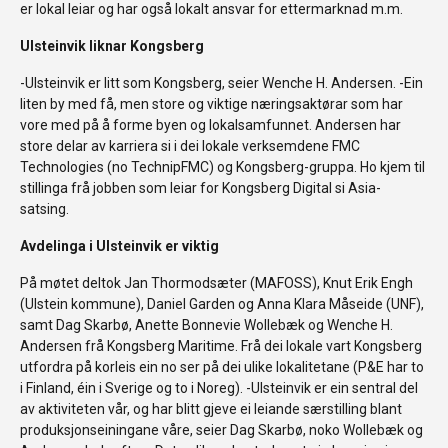
er lokal leiar og har også lokalt ansvar for ettermarknad m.m.
Ulsteinvik liknar Kongsberg
-Ulsteinvik er litt som Kongsberg, seier Wenche H. Andersen. -Ein
liten by med få, men store og viktige næringsaktørar som har
vore med på å forme byen og lokalsamfunnet. Andersen har
store delar av karriera si i dei lokale verksemdene FMC
Technologies (no TechnipFMC) og Kongsberg-gruppa. Ho kjem til
stillinga frå jobben som leiar for Kongsberg Digital si Asia-
satsing.
Avdelinga i Ulsteinvik er viktig
På møtet deltok Jan Thormodsæter (MAFOSS), Knut Erik Engh
(Ulstein kommune), Daniel Garden og Anna Klara Måseide (UNF),
samt Dag Skarbø, Anette Bonnevie Wollebæk og Wenche H.
Andersen frå Kongsberg Maritime. Frå dei lokale vart Kongsberg
utfordra på korleis ein no ser på dei ulike lokalitetane (P&E har to
i Finland, éin i Sverige og to i Noreg). -Ulsteinvik er ein sentral del
av aktiviteten vår, og har blitt gjeve ei leiande særstilling blant
produksjonseiningane våre, seier Dag Skarbø, noko Wollebæk og