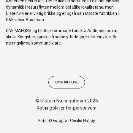
Andersen bekrefter. -Det er likevel naturleg at ein har ein viss
dynamikk i resursflyten mellom dei ulike lokalitetane, men
Ulsteinvik er ei viktig brikke og er også den største fabrikken i
P&E, seier Andersen.
UNF, MAFOSS og Ulstein kommune forsikra Andersen om at
skulle Kongsberg ønskje å satse ytterlegare i Ulsteinvik, står
næringsliv og kommune klare.
KONTAKT OSS
© Ulstein Næringsforum 2026
Retningslinjer for personvern
Foto: © Fotograf Cecilie Hatløy