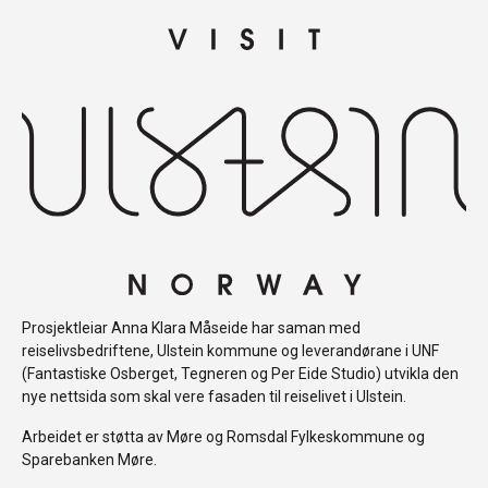
Prosjektleiar Anna Klara Måseide har saman med
reiselivsbedriftene
,
Ulstein kommune
og leverandørane i UNF
(
Fantastiske Osberget
,
Tegneren
og
Per Eide Studio
) utvikla den
nye nettsida som skal vere fasaden til reiselivet i Ulstein.
Arbeidet er støtta av
Møre og Romsdal Fylkeskommune
og
Sparebanken Møre
.