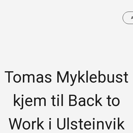
Tomas Myklebust
NÆRINGSUTVIKLING
Vi ønsker å bidra til ei positiv utvikling av
kjem til Back to
næringslivet. Sjekk aktuelle arrangement
for ditt fagfelt, prosjekt vi kan bidra med
m.m.
Work i Ulsteinvik
FINN AKTUELL INFO FOR DITT FAGFELT: