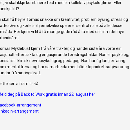
ei, vi skal ikkje kombinere fest med ein kollektiv psykologtime.. Eller
anskje litt?
i skal få høyre Tomas snakke om kreativitet, problemløysing, stress og
attesøvn og korleis «hjernekvile» speler ei sentral rolle på alle desse
mråda. Her kjem vi til å få mange gode råd å ta med oss inn i det nye
rbeidsåret.
omas Myklebust kjem frå våre trakter, og har dei siste åra vorte ein
asjonalt ettertrakta og engasjerande foredragshaldar. Han er psykolog,
pesialist i klinisk nevropsykologi og pedagog. Han har òg lang erfaring
om mental trenar og har samarbeida med både toppidrettsutøvarar og
undar frå næringslivet.
ette ser vi fram til! 😀
eld deg på Back to Work
gratis
innan 22. august her
acebook-arrangement
inkedIn-arrangement