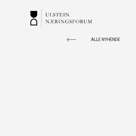
ALLE NYHENDE
ULSTEIN
Vi rettleiar og er ein ressursbank for deg
som ønsker å starte nytt. Sjekk ledige
næringslokaler, aktuelle arrangement m.m.
SNARVEGAR: