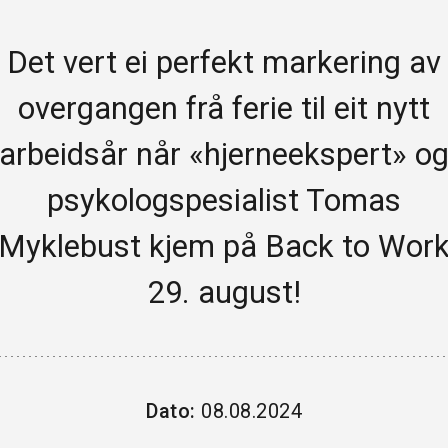
HANDEL OG SERVICE
Det vert ei perfekt markering av
PROFESJONELL TENESTEYTING
overgangen frå ferie til eit nytt
REISELIV OG KULTUR
arbeidsår når «hjerneekspert» o
HELSE
psykologspesialist Tomas
INDUSTRI
Myklebust kjem på Back to Wor
FINANS
29. august!
BYGG & EIGEDOM
SKULE & ORGANISASJONAR
Dato:
08.08.2024