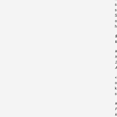
s
s
S
o
h
S
t
K
h
2
A
«
o
k
s
K
F
k