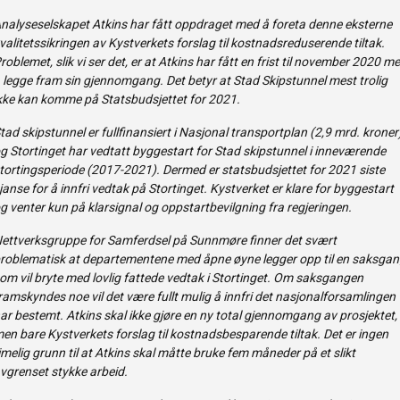
nalyseselskapet Atkins har fått oppdraget med å foreta denne eksterne
valitetssikringen av Kystverkets forslag til kostnadsreduserende tiltak.
roblemet, slik vi ser det, er at Atkins har fått en frist til november 2020 m
 legge fram sin gjennomgang. Det betyr at Stad Skipstunnel mest trolig
kke kan komme på Statsbudsjettet for 2021.
tad skipstunnel er fullfinansiert i Nasjonal transportplan (2,9 mrd. kroner)
g Stortinget har vedtatt byggestart for Stad skipstunnel i inneværende
tortingsperiode (2017-2021). Dermed er statsbudsjettet for 2021 siste
janse for å innfri vedtak på Stortinget. Kystverket er klare for byggestart
g venter kun på klarsignal og oppstartbevilgning fra regjeringen.
ettverksgruppe for Samferdsel på Sunnmøre finner det svært
roblematisk at departementene med åpne øyne legger opp til en saksgan
om vil bryte med lovlig fattede vedtak i Stortinget. Om saksgangen
ramskyndes noe vil det være fullt mulig å innfri det nasjonalforsamlingen
ar bestemt. Atkins skal ikke gjøre en ny total gjennomgang av prosjektet,
en bare Kystverkets forslag til kostnads­besparende tiltak. Det er ingen
imelig grunn til at Atkins skal måtte bruke fem måneder på et slikt
vgrenset stykke arbeid.