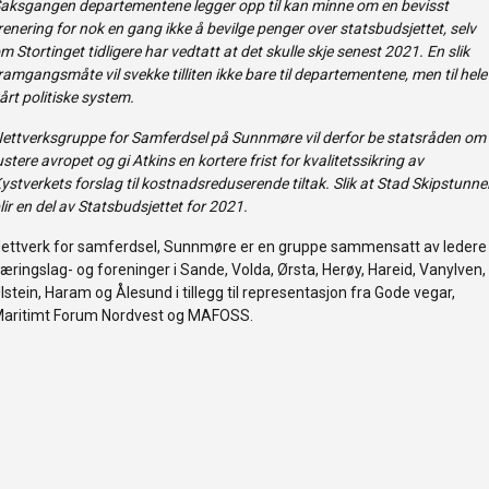
aksgangen departementene legger opp til kan minne om en bevisst
renering for nok en gang ikke å bevilge penger over statsbudsjettet, selv
m Stortinget tidligere har vedtatt at det skulle skje senest 2021. En slik
ramgangsmåte vil svekke tilliten ikke bare til departementene, men til hele
årt politiske system.
ettverksgruppe for Samferdsel på Sunnmøre vil derfor be statsråden om
ustere avropet og gi Atkins en kortere frist for kvalitetssikring av
ystverkets forslag til kostnadsreduserende tiltak. Slik at Stad Skipstunne
lir en del av Statsbudsjettet for 2021.
ettverk for samferdsel, Sunnmøre er en gruppe sammensatt av ledere 
æringslag- og foreninger i Sande, Volda, Ørsta, Herøy, Hareid, Vanylven,
lstein, Haram og Ålesund i tillegg til representasjon fra Gode vegar,
aritimt Forum Nordvest og MAFOSS.