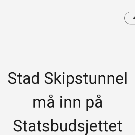
Stad Skipstunnel
NÆRINGSUTVIKLING
Vi ønsker å bidra til ei positiv utvikling av
må inn på
næringslivet. Sjekk aktuelle arrangement
for ditt fagfelt, prosjekt vi kan bidra med
m.m.
Statsbudsjettet
FINN AKTUELL INFO FOR DITT FAGFELT: