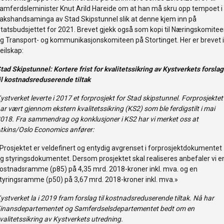
amferdsleminister Knut Arild Hareide om at han må skru opp tempoet i
akshandsaminga av Stad Skipstunnel slik at denne kjem inn på
tatsbudsjettet for 2021. Brevet gjekk også som kopi til Næringskomite
g Transport- og kommunikasjonskomiteen på Stortinget. Her er brevet i
eilskap:
tad Skipstunnel
: Kortere frist for kvalitetssikring av Kystverkets forslag
il kostnadsreduserende tiltak
ystverket leverte i 2017 et forprosjekt for Stad skipstunnel. Forprosjektet
ar vært gjennom ekstern kvalitetssikring (KS2) som ble ferdigstilt i mai
018. Fra sammendrag og konklusjoner i KS2 har vi merket oss at
tkins/Oslo Economics anfører:
Prosjektet er veldefinert og entydig avgrenset i forprosjektdokumentet
g styringsdokumentet. Dersom prosjektet skal realiseres anbefaler vi e
ostnadsramme (p85) på 4,35 mrd. 2018-kroner inkl. mva. og en
tyringsramme (p50) på 3,67 mrd. 2018-kroner inkl. mva.»
ystverket la i 2019 fram forslag til kostnadsreduserende tiltak. Nå har
inansdepartementet og Samferdselsdepartementet bedt om en
valitetssikring av Kystverkets utredning.