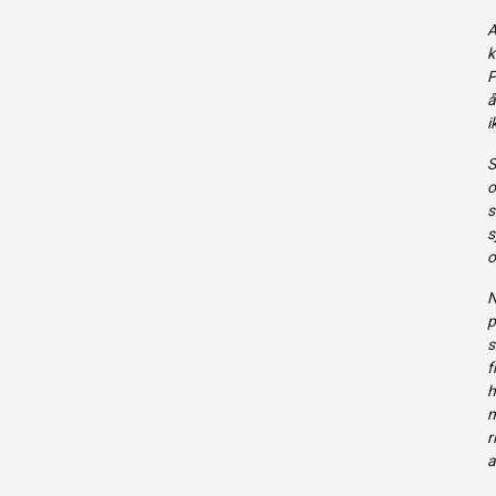
A
k
P
å
i
S
o
s
s
o
N
p
s
f
h
m
r
a