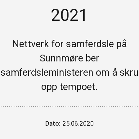
2021
HANDEL OG SERVICE
PROFESJONELL TENESTEYTING
REISELIV OG KULTUR
Nettverk for samferdsle på
HELSE
Sunnmøre ber
INDUSTRI
samferdsleministeren om å skru
FINANS
opp tempoet.
BYGG & EIGEDOM
SKULE & ORGANISASJONAR
Dato:
25.06.2020