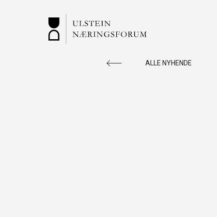
ALLE NYHENDE
ULSTEIN
Vi rettleiar og er ein ressursbank for deg
som ønsker å starte nytt. Sjekk ledige
næringslokaler, aktuelle arrangement m.m.
SNARVEGAR: