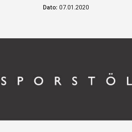
Dato:
07.01.2020
HANDEL OG SERVICE
PROFESJONELL TENESTEYTING
REISELIV OG KULTUR
HELSE
INDUSTRI
FINANS
BYGG & EIGEDOM
SKULE & ORGANISASJONAR