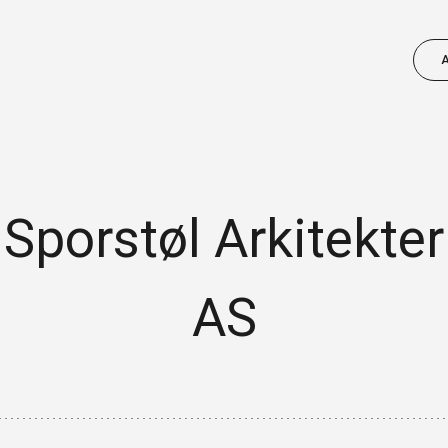
Sporstøl Arkitekter
NÆRINGSUTVIKLING
AS
Vi ønsker å bidra til ei positiv utvikling av
næringslivet. Sjekk aktuelle arrangement
for ditt fagfelt, prosjekt vi kan bidra med
m.m.
FINN AKTUELL INFO FOR DITT FAGFELT: