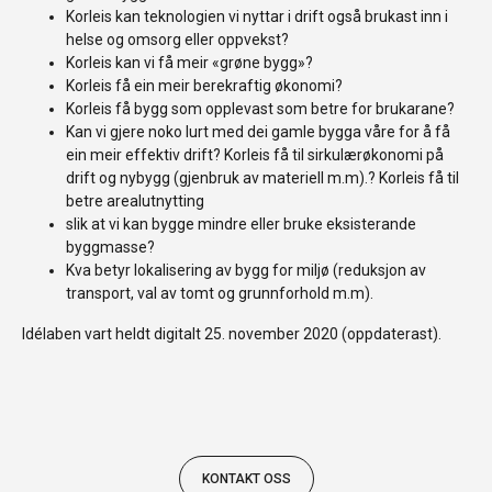
Korleis kan teknologien vi nyttar i drift også brukast inn i
helse og omsorg eller oppvekst?
Korleis kan vi få meir «grøne bygg»?
Korleis få ein meir berekraftig økonomi?
Korleis få bygg som opplevast som betre for brukarane?
Kan vi gjere noko lurt med dei gamle bygga våre for å få
ein meir effektiv drift? Korleis få til sirkulærøkonomi på
drift og nybygg (gjenbruk av materiell m.m).? Korleis få til
betre arealutnytting
slik at vi kan bygge mindre eller bruke eksisterande
byggmasse?
Kva betyr lokalisering av bygg for miljø (reduksjon av
transport, val av tomt og grunnforhold m.m).
Idélaben vart heldt digitalt 25. november 2020 (oppdaterast).
KONTAKT OSS