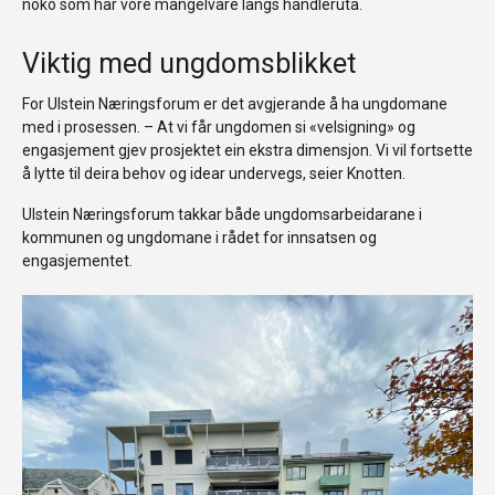
noko som har vore mangelvare langs handleruta.
Viktig med ungdomsblikket
For Ulstein Næringsforum er det avgjerande å ha ungdomane
med i prosessen. – At vi får ungdomen si «velsigning» og
engasjement gjev prosjektet ein ekstra dimensjon. Vi vil fortsette
å lytte til deira behov og idear undervegs, seier Knotten.
Ulstein Næringsforum takkar både ungdomsarbeidarane i
kommunen og ungdomane i rådet for innsatsen og
engasjementet.