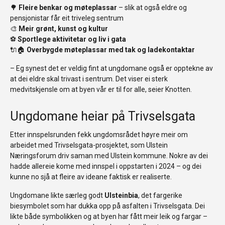
🌳
Fleire benkar og møteplassar
– slik at også eldre og
pensjonistar får eit triveleg sentrum
🎨
Meir grønt, kunst og kultur
⚽
Sportlege aktivitetar og liv i gata
🔌🏠
Overbygde møteplassar med tak og ladekontaktar
– Eg synest det er veldig fint at ungdomane også er opptekne av
at dei eldre skal trivast i sentrum. Det viser ei sterk
medvitskjensle om at byen vår er til for alle, seier Knotten.
Ungdomane heiar på Trivselsgata
Etter innspelsrunden fekk ungdomsrådet høyre meir om
arbeidet med Trivselsgata-prosjektet, som Ulstein
Næringsforum driv saman med Ulstein kommune. Nokre av dei
hadde allereie kome med innspel i oppstarten i 2024 – og dei
kunne no sjå at fleire av ideane faktisk er realiserte.
Ungdomane likte særleg godt
Ulsteinbia
, det fargerike
biesymbolet som har dukka opp på asfalten i Trivselsgata. Dei
likte både symbolikken og at byen har fått meir leik og fargar –