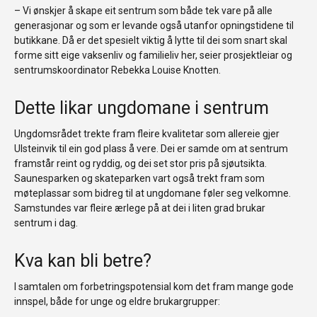
– Vi ønskjer å skape eit sentrum som både tek vare på alle
generasjonar og som er levande også utanfor opningstidene til
butikkane. Då er det spesielt viktig å lytte til dei som snart skal
forme sitt eige vaksenliv og familieliv her, seier prosjektleiar og
sentrumskoordinator Rebekka Louise Knotten.
Dette likar ungdomane i sentrum
Ungdomsrådet trekte fram fleire kvalitetar som allereie gjer
Ulsteinvik til ein god plass å vere. Dei er samde om at sentrum
framstår reint og ryddig, og dei set stor pris på sjøutsikta.
Saunesparken og skateparken vart også trekt fram som
møteplassar som bidreg til at ungdomane føler seg velkomne.
Samstundes var fleire ærlege på at dei i liten grad brukar
sentrum i dag.
Kva kan bli betre?
I samtalen om forbetringspotensial kom det fram mange gode
innspel, både for unge og eldre brukargrupper: