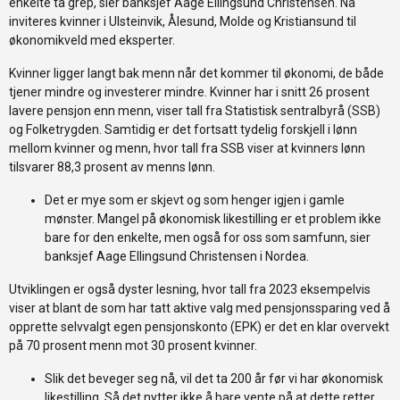
enkelte ta grep, sier banksjef Aage Ellingsund Christensen. Nå
inviteres kvinner i Ulsteinvik, Ålesund, Molde og Kristiansund til
økonomikveld med eksperter.
Kvinner ligger langt bak menn når det kommer til økonomi, de både
tjener mindre og investerer mindre. Kvinner har i snitt 26 prosent
lavere pensjon enn menn, viser tall fra Statistisk sentralbyrå (SSB)
og Folketrygden. Samtidig er det fortsatt tydelig forskjell i lønn
mellom kvinner og menn, hvor tall fra SSB viser at kvinners lønn
tilsvarer 88,3 prosent av menns lønn.
Det er mye som er skjevt og som henger igjen i gamle
mønster. Mangel på økonomisk likestilling er et problem ikke
bare for den enkelte, men også for oss som samfunn, sier
banksjef Aage Ellingsund Christensen i Nordea.
Utviklingen er også dyster lesning, hvor tall fra 2023 eksempelvis
viser at blant de som har tatt aktive valg med pensjonssparing ved å
opprette selvvalgt egen pensjonskonto (EPK) er det en klar overvekt
på 70 prosent menn mot 30 prosent kvinner.
Slik det beveger seg nå, vil det ta 200 år før vi har økonomisk
likestilling. Så det nytter ikke å bare vente på at dette retter