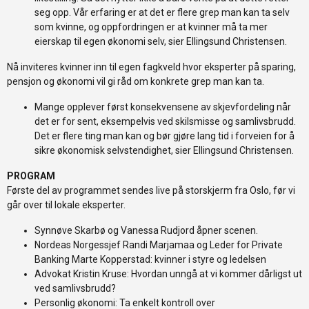
seg opp. Vår erfaring er at det er flere grep man kan ta selv
som kvinne, og oppfordringen er at kvinner må ta mer
eierskap til egen økonomi selv, sier Ellingsund Christensen.
Nå inviteres kvinner inn til egen fagkveld hvor eksperter på sparing,
pensjon og økonomi vil gi råd om konkrete grep man kan ta.
Mange opplever først konsekvensene av skjevfordeling når
det er for sent, eksempelvis ved skilsmisse og samlivsbrudd.
Det er flere ting man kan og bør gjøre lang tid i forveien for å
sikre økonomisk selvstendighet, sier Ellingsund Christensen.
PROGRAM
Første del av programmet sendes live på storskjerm fra Oslo, før vi
går over til lokale eksperter.
Synnøve Skarbø og Vanessa Rudjord åpner scenen.
Nordeas Norgessjef Randi Marjamaa og Leder for Private
Banking Marte Kopperstad: kvinner i styre og ledelsen
Advokat Kristin Kruse: Hvordan unngå at vi kommer dårligst ut
ved samlivsbrudd?
Personlig økonomi: Ta enkelt kontroll over