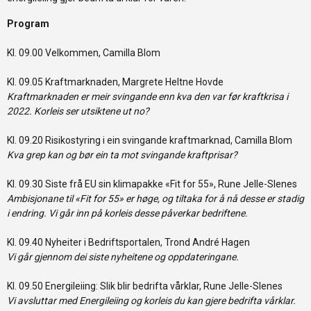
Program
Kl. 09.00 Velkommen, Camilla Blom
Kl. 09.05 Kraftmarknaden, Margrete Heltne Hovde
Kraftmarknaden er meir svingande enn kva den var før kraftkrisa i
2022. Korleis ser utsiktene ut no?
Kl. 09.20 Risikostyring i ein svingande kraftmarknad, Camilla Blom
Kva grep kan og bør ein ta mot svingande kraftprisar?
Kl. 09.30 Siste frå EU sin klimapakke «Fit for 55», Rune Jelle-Slenes
Ambisjonane til «Fit for 55» er høge, og tiltaka for å nå desse er stadig
i endring. Vi går inn på korleis desse påverkar bedriftene.
Kl. 09.40 Nyheiter i Bedriftsportalen, Trond André Hagen
Vi går gjennom dei siste nyheitene og oppdateringane.
Kl. 09.50 Energileiing: Slik blir bedrifta vårklar, Rune Jelle-Slenes
Vi avsluttar med Energileiing og korleis du kan gjere bedrifta vårklar.