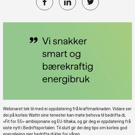
Webinaret tek til med ei oppdatering frå kraftmarknaden. Vidare ser
dei på korleis Wattn sine tenester kan møte behova til bedrifta di,
«Fit for 55»-ambisjonane og EU-tiltaka, og gir deg ei oppdatering frå
siste nytt i Bedriftsportalen. Til slutt gir dei deg tips om korleis god
energileiing gjer bedrifta di klar for våren.