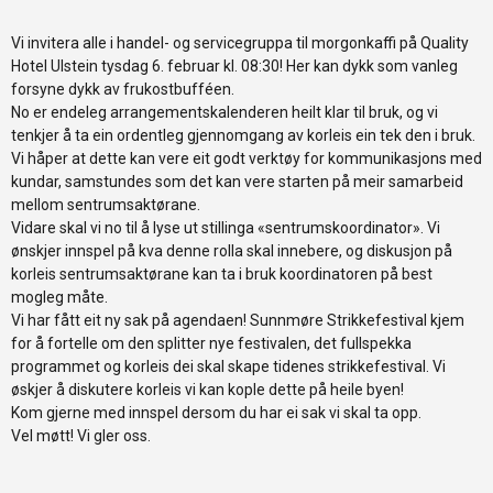
Vi invitera alle i handel- og servicegruppa til morgonkaffi på Quality
Hotel Ulstein tysdag 6. februar kl. 08:30! Her kan dykk som vanleg
forsyne dykk av frukostbufféen.
No er endeleg arrangementskalenderen heilt klar til bruk, og vi
tenkjer å ta ein ordentleg gjennomgang av korleis ein tek den i bruk.
Vi håper at dette kan vere eit godt verktøy for kommunikasjons med
kundar, samstundes som det kan vere starten på meir samarbeid
mellom sentrumsaktørane.
Vidare skal vi no til å lyse ut stillinga «sentrumskoordinator». Vi
ønskjer innspel på kva denne rolla skal innebere, og diskusjon på
korleis sentrumsaktørane kan ta i bruk koordinatoren på best
mogleg måte.
Vi har fått eit ny sak på agendaen! Sunnmøre Strikkefestival kjem
for å fortelle om den splitter nye festivalen, det fullspekka
programmet og korleis dei skal skape tidenes strikkefestival. Vi
øskjer å diskutere korleis vi kan kople dette på heile byen!
Kom gjerne med innspel dersom du har ei sak vi skal ta opp.
Vel møtt! Vi gler oss.