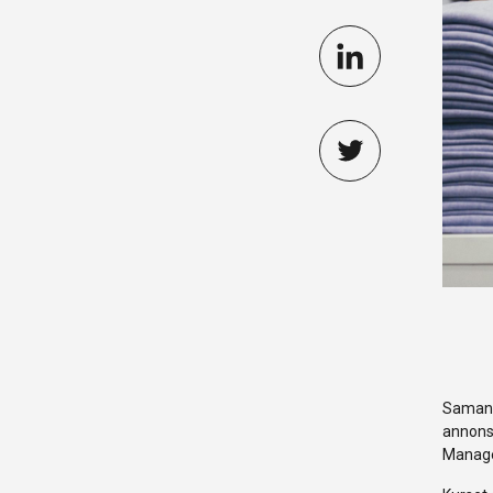
Saman m
annonse
Manage