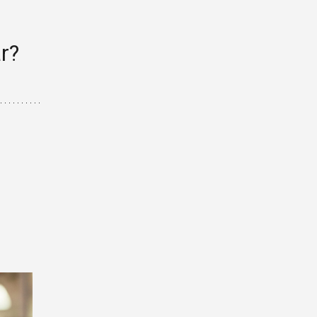
NYHEITSBREV
r?
SHIP TECHNOLOGY DAYS
MEDLEMER
NYHENDE
PROSJEKT
LEDIGE STILLINGAR
LEDIGE LOKALE/-AREAL
OM OSS
KONTAKT OSS