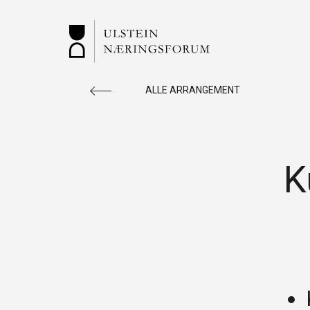
ALLE ARRANGEMENT
K
ULSTEIN
Vi rettleiar og er ein ressursbank for deg
som ønsker å starte nytt. Sjekk ledige
næringslokaler, aktuelle arrangement m.m.
SNARVEGAR: