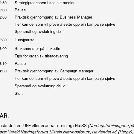
9:50
Strategiprosessen i sosiale medier
0:00
Pause
2:00
Praktisk gjennomgang av Business Manager
Her kan dei som vil prøve å sette opp ein kampanje sjølve
Spørsmål og avslutning del 1
2:30
Lunsjpause
3:00
Bruksmønster på LinkedIn
Tips for organisk tilstadevering
3:10
Pause
4:30
Praktisk gjennomgang av Campaign Manager
Her kan dei som vil prøve å sette opp ein kampanje sjølve
Spørsmål og avslutning del 2
Slutt
AR:
bedrifter i UNF eller ei anna foreining i NæSS
(Næringsforeiningane på
re: Hareid Næringsforum, Ulstein Næringsforum, Havlandet AS (Herøy),