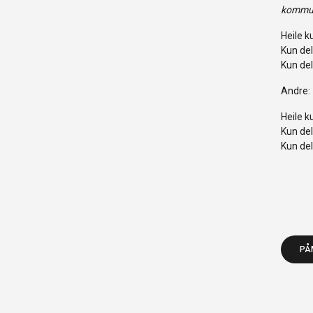
kommune
Heile k
Kun del
Kun del
Andre:
Heile k
Kun del
Kun del
PÅ