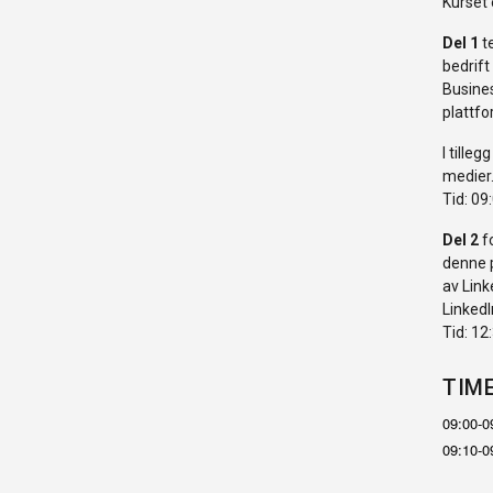
Kurset e
Del 1
te
bedrift
Busines
plattfo
I tille
medier
Tid: 09
Del 2
fo
denne p
av Link
LinkedI
Tid: 12
TIM
09:00
09:10-0