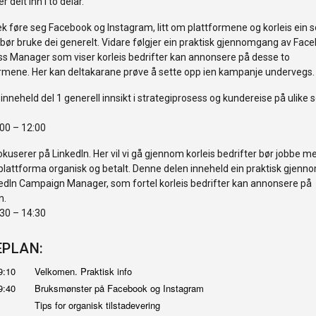
r delt inn i to delar.
k føre seg Facebook og Instagram, litt om plattformene og korleis ein 
 bør bruke dei generelt. Vidare følgjer ein praktisk gjennomgang av Fac
s Manager som viser korleis bedrifter kan annonsere på desse to
rmene. Her kan deltakarane prøve å sette opp ien kampanje undervegs.
gg inneheld del 1 generell innsikt i strategiprosess og kundereise på ulike 
.
:00 – 12:00
kuserer på LinkedIn. Her vil vi gå gjennom korleis bedrifter bør jobbe m
lattforma organisk og betalt. Denne delen inneheld ein praktisk gjen
edIn Campaign Manager, som fortel korleis bedrifter kan annonsere på
n.
:30 – 14:30
EPLAN:
-09:10
Velkomen. Praktisk info
9:40
Bruksmønster på Facebook og Instagram
Tips for organisk tilstadevering