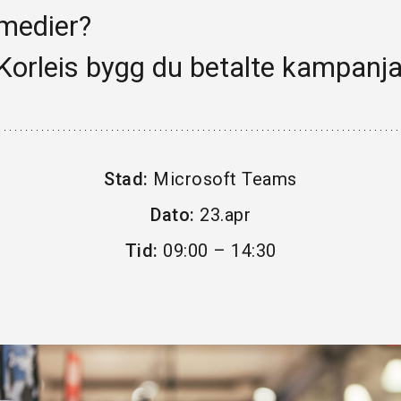
medier?
HANDEL OG SERVICE
Korleis bygg du betalte kampanja
PROFESJONELL TENESTEYTING
REISELIV OG KULTUR
HELSE
Stad:
Microsoft Teams
INDUSTRI
Dato:
23.apr
FINANS
Tid:
09:00 – 14:30
BYGG & EIGEDOM
SKULE & ORGANISASJONAR