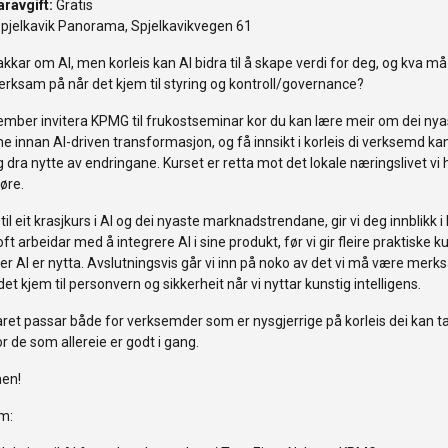
aravgift:
Gratis
pjelkavik Panorama, Spjelkavikvegen 61
akkar om AI, men korleis kan AI bidra til å skape verdi for deg, og kva må
rksam på når det kjem til styring og kontroll/governance?
mber invitera KPMG til frukostseminar kor du kan lære meir om dei nya
e innan AI-driven transformasjon, og få innsikt i korleis di verksemd k
g dra nytte av endringane. Kurset er retta mot det lokale næringslivet vi 
øre.
g til eit krasjkurs i AI og dei nyaste marknadstrendane, gir vi deg innblikk i 
ft arbeidar med å integrere AI i sine produkt, før vi gir fleire praktiske 
er AI er nytta. Avslutningsvis går vi inn på noko av det vi må være mer
det kjem til personvern og sikkerheit når vi nyttar kunstig intelligens.
et passar både for verksemder som er nysgjerrige på korleis dei kan ta
or de som allereie er godt i gang.
en!
m: