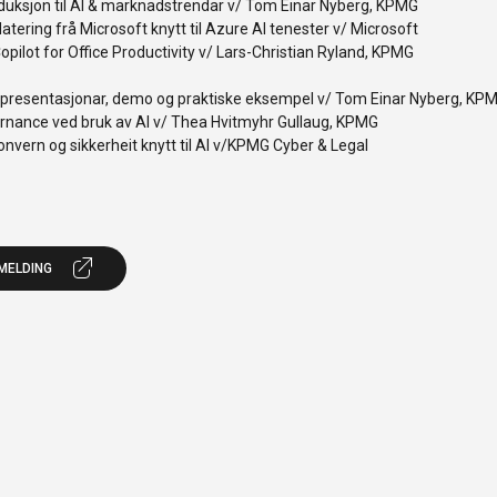
duksjon til AI & marknadstrendar v/ Tom Einar Nyberg, KPMG
tering frå Microsoft knytt til Azure AI tenester v/ Microsoft
pilot for Office Productivity v/ Lars-Christian Ryland, KPMG
presentasjonar, demo og praktiske eksempel v/ Tom Einar Nyberg, KP
rnance ved bruk av AI v/ Thea Hvitmyhr Gullaug, KPMG
nvern og sikkerheit knytt til AI v/KPMG Cyber & Legal
MELDING