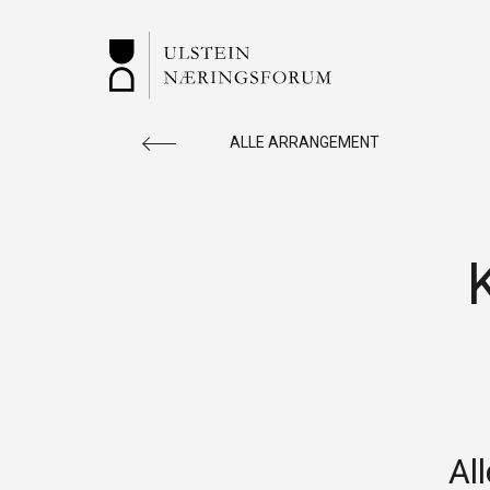
ALLE ARRANGEMENT
ULSTEIN
Vi rettleiar og er ein ressursbank for deg
som ønsker å starte nytt. Sjekk ledige
næringslokaler, aktuelle arrangement m.m.
Al
SNARVEGAR: