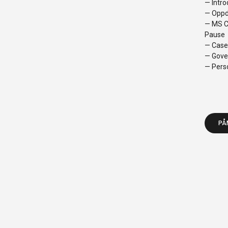
— Intro
— Oppda
— MS Co
Pause
— Case
— Gove
— Perso
PÅ