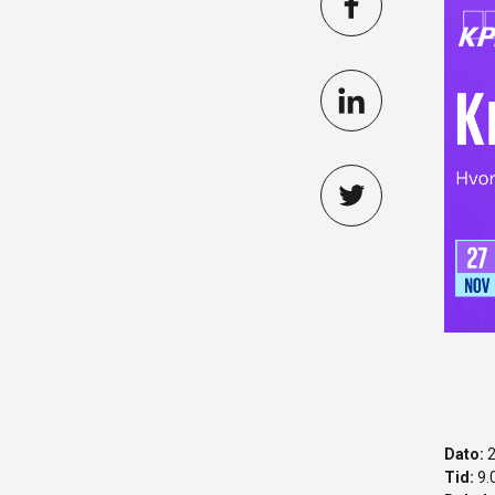
Dato:
2
Tid:
9.0