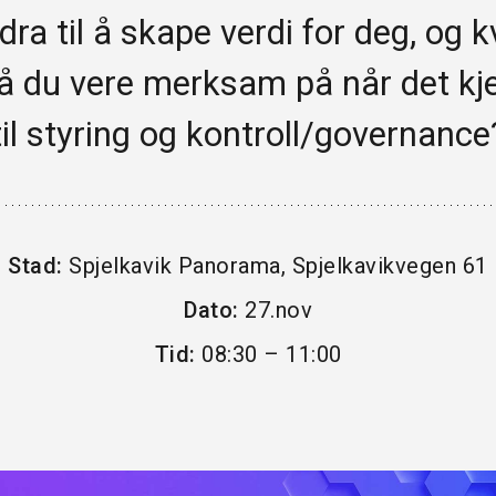
idra til å skape verdi for deg, og k
HANDEL OG SERVICE
 du vere merksam på når det k
PROFESJONELL TENESTEYTING
til styring og kontroll/governance
REISELIV OG KULTUR
HELSE
INDUSTRI
Stad:
Spjelkavik Panorama, Spjelkavikvegen 61
FINANS
Dato:
27.nov
BYGG & EIGEDOM
Tid:
08:30 – 11:00
SKULE & ORGANISASJONAR