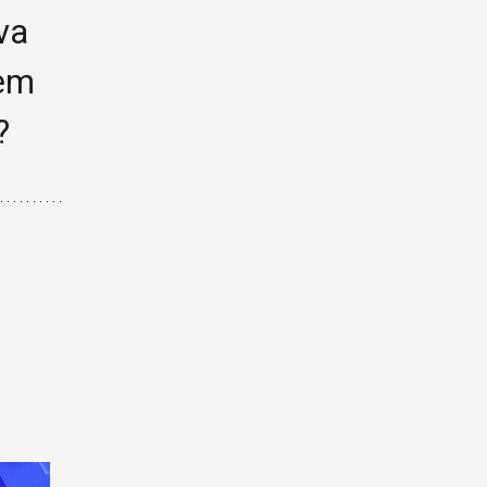
va
NYHEITSBREV
jem
SHIP TECHNOLOGY DAYS
MEDLEMER
?
NYHENDE
PROSJEKT
LEDIGE STILLINGAR
LEDIGE LOKALE/-AREAL
OM OSS
KONTAKT OSS