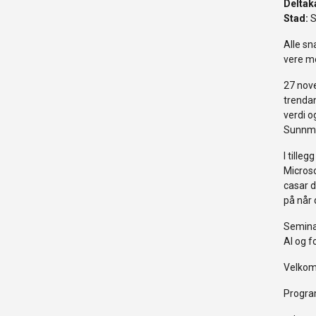
Deltak
Stad:
S
Alle sn
vere me
27 nove
trendan
verdi o
Sunnm
I tilleg
Microso
casar d
på når 
Seminar
AI og f
Velkom
Progra