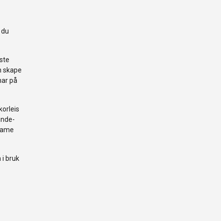
 du
ste
an skape
har på
korleis
kunde-
ksame
 i bruk