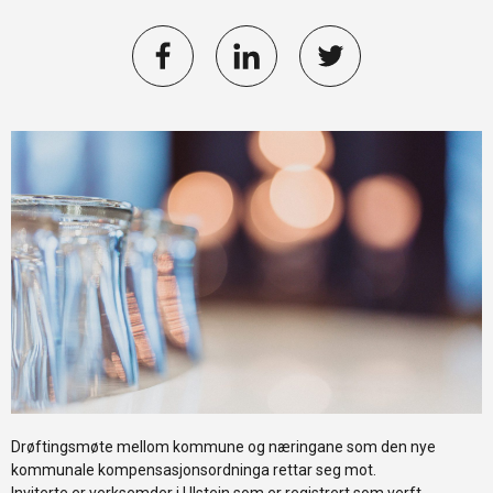
Drøftingsmøte mellom kommune og næringane som den
nye
kommunale kompensasjonsordninga
rettar seg mot.
Inviterte er verksemder i Ulstein som er registrert som verft,