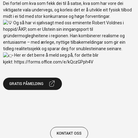
Dei fortel om kva som fekk dei til å satse, kva som har vore dei
viktigaste vala undervegs, og korleis det er å utvikle eit fysisk tilbod
midt i ei tid med stor konkurranse og høge forventingar.
Og så har vi sjølvsagt med oss eminente Robert Voldnes i
hoppid/ÅKP, som er Ulstein sin inngangsport til
gründermoglegheitene i regionen. Han kombinerer realisme og
entusiasme – med ærlege, nyttige tilbakemeldingar som gir ein
tidleg realitetssjekk og sparar deg for snublesteinane seinare.
Her er det berre å meld seg på, for dette blir
kjekt:
https://forms.office.com/e/kQczGPph4V
GRATIS PÅMELDING
KONTAKT OSS