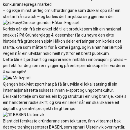
konkurranseprega marked
– og ikkje minst: ærleg om utfordringane som dukkar opp når ein
startar frå scratch – og korleis dei har jobba seg gjennom dei.
EasyCheese-gründer Håkon Engeset
Korleis går ein frå ein enkel idé til eit produkt som blir ein nasjonal
snakkis? På Gründergløgg 4. desember får du høyre den ekte
historia frå gründeren sjølv. Håkon deler erfaringar om korleis det
starta, kva som måtte til for å kome i gang, og kva han har lært på
vegen når ein utviklar noko heilt nytt for eit breitt publikum.
Dette blir eit jordnært og inspirerande innblikk i innovasjon i praksis –
perfekt for deg som er nysgjerrig på entreprenørskap eller vurderer
å satse sjølv!
Metizport
Gjengen bak Metizport har på få år utvikla ei lokal satsing til ein
internasjonalt retta suksess innan e-sport og ungdomskultur.
Dei skal fortelje om korleis ein bygg struktur i ein ung bransje, korleis
ein handterer raske skift, og kva ein lærer når ein skal skalere eit
digitalt og kreativt prosjekt i høgt tempo.
BASEN Ulsteinvik
Blant dei ferskaste gründarane som tek turen, finn vi teamet bak
det nye treningssenteret BASEN, som opnar i Ulsteinvik over nyttår.