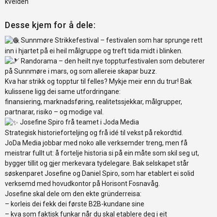
kvelden
Desse kjem for å dele:
Sunnmøre Strikkefestival – festivalen som har sprunge rett
inn i hjartet på ei heil målgruppe og treft tida midt i blinken.
Randorama – den heilt nye toppturfestivalen som debuterer
på Sunnmøre i mars, og som allereie skapar buzz.
Kva har strikk og topptur til felles? Mykje meir enn du trur! Bak
kulissene ligg dei same utfordringane:
finansiering, marknadsføring, realitetssjekkar, målgrupper,
partnarar, risiko – og modige val.
Josefine Spiro frå teamet i Joda Media
Strategisk historieforteljing og frå idé til vekst på rekordtid.
JoDa Media jobbar med noko alle verksemder treng, men få
meistrar fullt ut: å fortelje historia si på ein måte som skil seg ut,
bygger tillit og gjer merkevara tydelegare. Bak selskapet står
søskenparet Josefine og Daniel Spiro, som har etablert ei solid
verksemd med hovudkontor på Horisont Fosnavåg.
Josefine skal dele om den ekte gründerreisa:
– korleis dei fekk dei første B2B-kundane sine
– kva som faktisk funkar når du skal etablere deg i eit