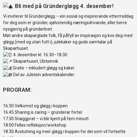
Bli med på Gründergløgg 4. desember!
Vi inviterer til Gründergløgg – ein sosial og inspirerande ettermiddag
for deg som er gründer, sjølvstendig næringsdrivande, eller berre
nysgjerrig på gründerlivet.
Møt andre skaparglade folk, få påfyll av inspirasjon og kos deg med
gløgg (med og utan futt i), julekaker og gode samtalar på
Skaparhuset.
4. desember kl. 16.30–18.30
Skaparhuset, Ulsteinvik
Gratis – inkludert gløgg og kaker
Del av Julstein adventskalender
PROGRAM:
16:30 Velkomst og gløgg i koppen
16:45 Sharing is caring – gründerar fortel
17:30 Snøggprat – vi blir kjent på fem minutt
18:00 Felles refleksjon/workshop
18:30 Avslutning og meir gløgg i koppen for dei som vil fortsette