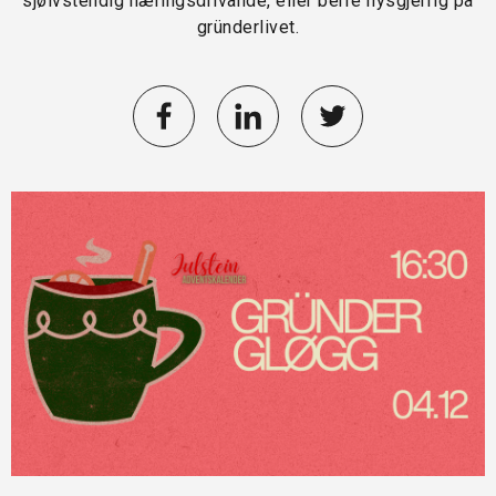
sjølvstendig næringsdrivande, eller berre nysgjerrig på
gründerlivet.