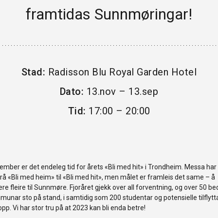
framtidas Sunnmøringar!
HANDEL OG SERVICE
PROFESJONELL TENESTEYTING
REISELIV OG KULTUR
Stad:
Radisson Blu Royal Garden Hotel
HELSE
Dato:
13.nov – 13.sep
INDUSTRI
Tid:
17:00 – 20:00
FINANS
BYGG & EIGEDOM
SKULE & ORGANISASJONAR
ember er det endeleg tid for årets «Bli med hit» i Trondheim. Messa har
å «Bli med heim» til «Bli med hit», men målet er framleis det same – å
ere fleire til Sunnmøre. Fjoråret gjekk over all forventning, og over 50 be
unar sto på stand, i samtidig som 200 studentar og potensielle tilflytt
pp. Vi har stor tru på at 2023 kan bli enda betre!