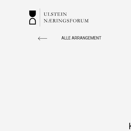
ALLE ARRANGEMENT
ULSTEIN
Vi rettleiar og er ein ressursbank for deg
som ønsker å starte nytt. Sjekk ledige
næringslokaler, aktuelle arrangement m.m.
SNARVEGAR: