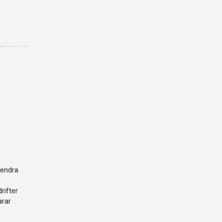
NYHEITSBREV
SHIP TECHNOLOGY DAYS
MEDLEMER
NYHENDE
PROSJEKT
LEDIGE STILLINGAR
LEDIGE LOKALE/-AREAL
OM OSS
 endra
KONTAKT OSS
drifter
arar