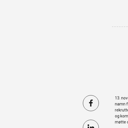
13. nov
namn fr
rekrutt
og komm
møtte o